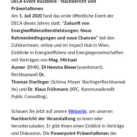
DECA-Event Rückblick - Nachbericht und
Präsentationen
Am
1. Juli 2020
fand das erste öffentliche Event der
DECA dieses Jahres statt. “
Zukunft von
Energieeffizienzdienstleistungen: Neue
Rahmenbedingungen und neue Chancen”
bot den
ZuhörerInnen, online und im Impact Hub in Wien,
Einblicke in Energieeffizienz und Energiegemeinschaften
mit Vorträgen von
Mag. Michael
Aumer
(BMK),
DI Hemma Bieser
(avantsmart),
Rechtsanwalt
Dr.
Thomas Starlinger
(Schima Mayer StarlingerRechtsanwä
lte) und
Dr. Klaus Frühmann
(KPC, Kommunalkredit
Public Consulting).
Schauen Sie jetzt auf unsere
Webseite
, um unseren
Nachbericht
der Veranstaltung
zu lesen oder
herunterzuladen. Er gibt Ihnen einen Einblick in Vorträge
und Diskussion. Die
Powerpoint-Präsentationen
der