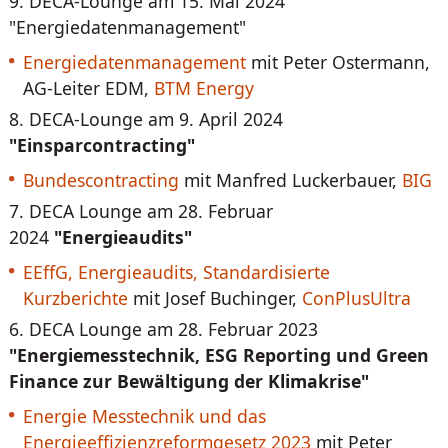
9. DECA-Lounge am 15. Mai 2024
"Energiedatenmanagement"
Energiedatenmanagement
mit Peter Ostermann,
AG-Leiter EDM,
BTM Energy
8. DECA-Lounge am 9. April 2024
"Einsparcontracting"
Bundescontracting
mit Manfred Luckerbauer,
BIG
7. DECA Lounge am 28. Februar
2024
"Energieaudits"
EEffG, Energieaudits, Standardisierte
Kurzberichte
mit Josef Buchinger,
ConPlusUltra
6. DECA Lounge am 28. Februar 2023
"Energiemesstechnik, ESG Reporting und Green
Finance zur Bewältigung der Klimakrise"
Energie Messtechnik und das
Energieeffizienzreformgesetz 2023
mit Peter