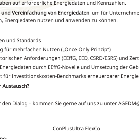
haben auf erforderliche Energiedaten und Kennzahlen.
 und Vereinfachung von Energiedaten
, um für Unternehme
den, Energiedaten nutzen und anwenden zu können.
en und Standards
g für mehrfachen Nutzen („Once‑Only‑Prinzip“)
torischen Anforderungen (EEffG, EED, CSRD/ESRS) und Zerti
 Energiedaten durch EEffG-Novelle und Umsetzung der Ge
ht für Investitionskosten-Benchmarks erneuerbarer Energi
r Austausch?
er den Dialog – kommen Sie gerne auf uns zu unter AGEDM
:
kus ConPlusUltra FlexCo
ppe
: