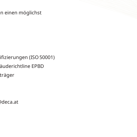
n einen möglichst
fizierungen (ISO 50001)
bäuderichtline EPBD
eträger
@deca.at