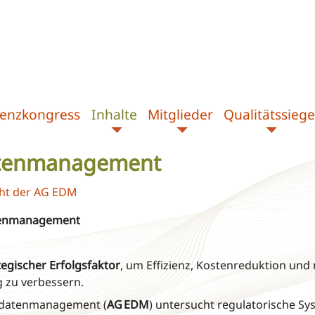
zienzkongress
Inhalte
Mitglieder
Qualitätssiege
atenmanagement
cht der AG EDM
tenmanagement
tegischer Erfolgsfaktor
, um Effizienz, Kostenreduktion und
 zu verbessern.
edatenmanagement (
AG EDM
) untersucht regulatorische Sy