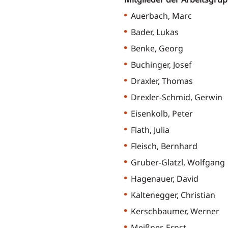
Auerbach, 
Bader, Lukas
Benke, Ge
Buchinger, Jo
Draxler, Tho
Drexler-Schm
Eisenkolb, Pe
Flath, Jul
Fleisch, Bernh
Gruber-Glatzl,
Hagenauer, Da
Kaltenegger, Ch
Kerschbaumer,
Meißner, Erns