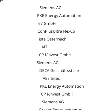
Marc Siemens AG
 PKE Energy Automation
org e7 GmbH
sef ConPlusUltra FlexCo
mas ista Österreich
id, Gerwin AIT
ter CP i-Invest GmbH
ia Siemens AG
ard DECA Geschäftsstelle
 Wolfgang AEE Intec
vid PKE Energy Automation
ristian CP i-Invest GmbH
 Werner Siemens AG
t Grazer Energieagentur