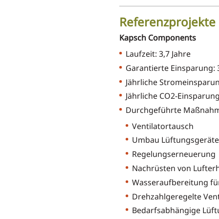
Referenzprojekte 
Kapsch Components
Laufzeit: 3,7 Jahre
Garantierte Einsparung: 
Jährliche Stromeinsparu
Jährliche CO2-Einsparung
Durchgeführte Maßnah
Ventilatortausch
Umbau Lüftungsgeräte
Regelungserneuerung
Nachrüsten von Lufterh
Wasseraufbereitung fü
Drehzahlgeregelte Vent
Bedarfsabhängige Lüf