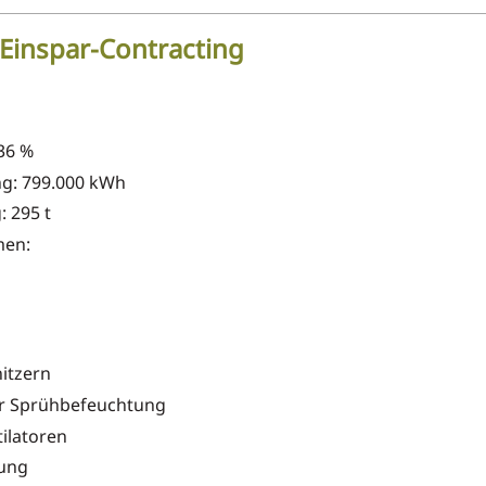
Einspar-Contracting
36 %
ng: 799.000 kWh
: 295 t
men:
itzern
r Sprühbefeuchtung
ilatoren
tung